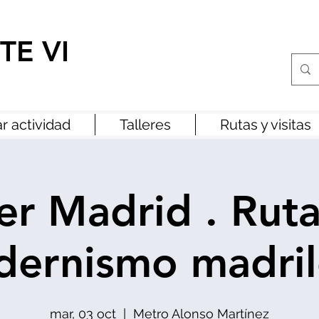
TE VI
r actividad
Talleres
Rutas y visitas
r Madrid . Ruta
ernismo madri
mar, 03 oct
  |  
Metro Alonso Martínez