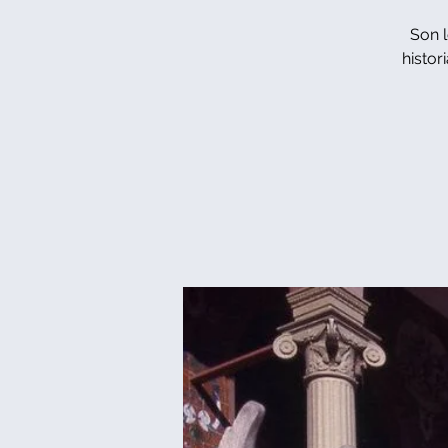
Son l
histor