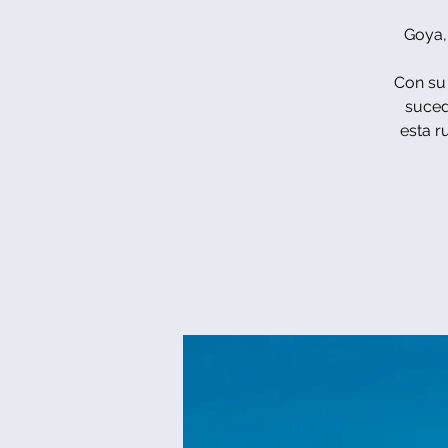
Goya,
Con su
suced
esta r