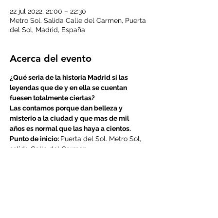
22 jul 2022, 21:00 – 22:30
Metro Sol. Salida Calle del Carmen, Puerta
del Sol, Madrid, España
Acerca del evento
¿Qué seria de la historia Madrid si las 
leyendas que de y en ella se cuentan 
fuesen totalmente ciertas?
Las contamos porque dan belleza y 
misterio a la ciudad y que mas de mil 
años es normal que las haya a cientos.
Punto de inicio: 
Puerta del Sol. Metro Sol, 
salida Calle del Carmen
Punto final: 
Colegiata de San Isidro. Calle 
Toledo
Duración
1 hora y 45 min. aprox.
LEER MÁS >