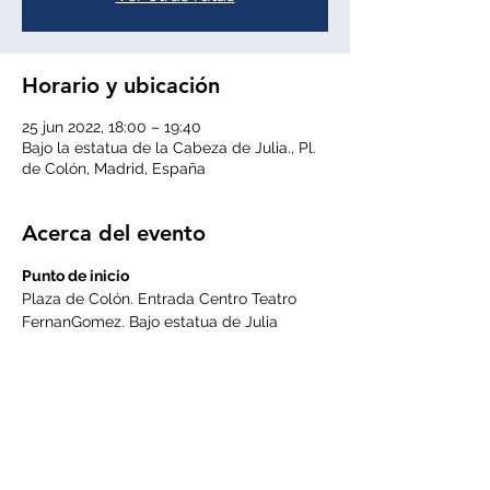
Horario y ubicación
25 jun 2022, 18:00 – 19:40
Bajo la estatua de la Cabeza de Julia., Pl.
de Colón, Madrid, España
Acerca del evento
Punto de inicio
Plaza de Colón. Entrada Centro Teatro 
FernanGomez. Bajo estatua de Julia 
(Metros Colón y Serrano)
Punto de finalización
Centro comercial ABC Serrano
Recorrido
Los inicios de la Castellana en la plaza de 
Colón. 