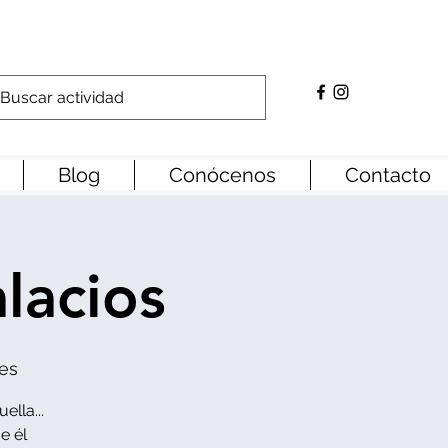
Blog
Conócenos
Contacto
lacios
es
lla...
e él