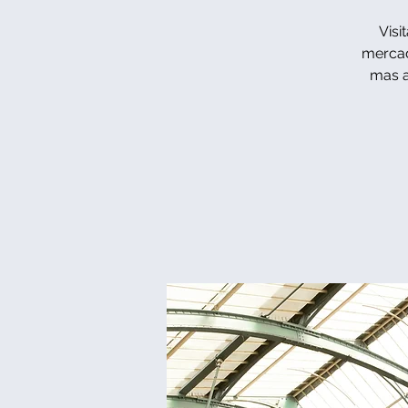
Visi
mercad
mas a