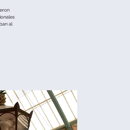
ueron
ionales
ban al