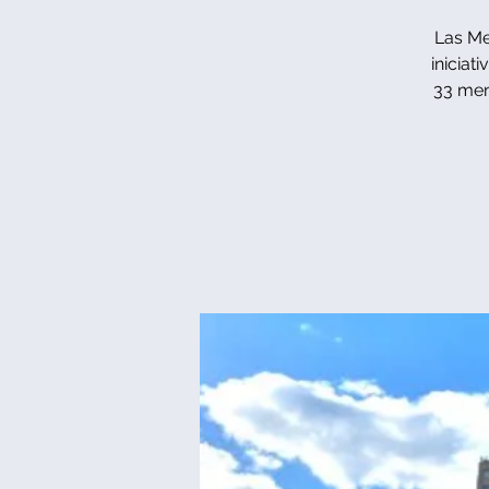
Las Me
iniciat
33 men