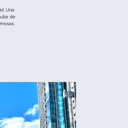
id. Una
rutar de
amosas.