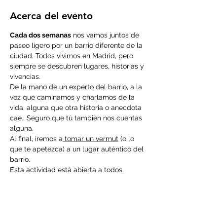
Acerca del evento
Cada dos semanas
 nos vamos juntos de 
paseo ligero por un barrio diferente de la 
ciudad. Todos vivimos en Madrid, pero 
siempre se descubren lugares, historias y 
vivencias.
De la mano de un experto del barrio, a la 
vez que caminamos y charlamos de la 
vida, alguna que otra historia o anecdota 
cae.. Seguro que tú tambien nos cuentas 
alguna.
Al final, iremos a
 tomar un vermut
 (o lo 
que te apetezca) a un lugar auténtico del 
barrio.
Esta actividad está abierta a todos, 
siempre se apuntan nuevos. 
Conocerás a otros vermuteros y 
vermuteras, y disfrutaremos de buenas 
conversaciones. La idea es pasarlo bien, y 