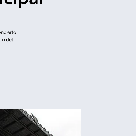
oncierto
én del