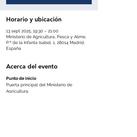
Horario y ubicación
13 sept 2025, 19:30 – 21:00
Ministerio de Agricultura, Pesca y Alime,
P.º de la Infanta Isabel, 1, 28014 Madrid,
España
Acerca del evento
Punto de inicio
Puerta principal del Ministerio de 
Agricultura.
Punto final
Plaza de Cibeles
Duración
1 hora y 45 min. aprox.
LEER MÁS >