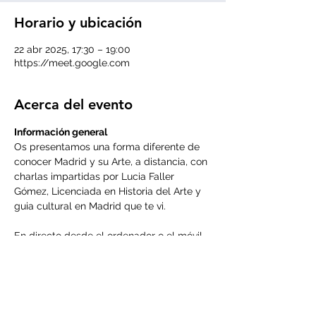
Horario y ubicación
22 abr 2025, 17:30 – 19:00
https://meet.google.com
Acerca del evento
Información general
Os presentamos una forma diferente de 
conocer Madrid y su Arte, a distancia, con 
charlas impartidas por Lucia Faller 
Gómez, Licenciada en Historia del Arte y 
guia cultural en Madrid que te vi.
En directo desde el ordenador o el móvil 
podréis interactuar con Lucia, las 
cuestiones que tengáis interés sobre el 
tema que tratemos en cada taller.
Sesiones quincenales
Cada actividad tendrá un coste de 