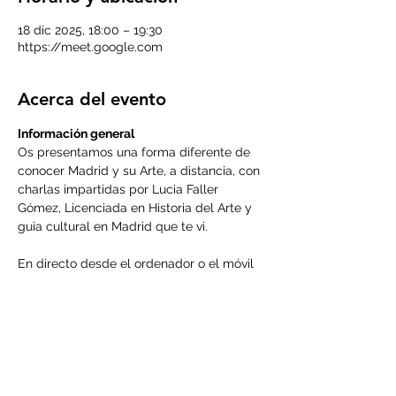
18 dic 2025, 18:00 – 19:30
https://meet.google.com
Acerca del evento
Información general
Os presentamos una forma diferente de 
conocer Madrid y su Arte, a distancia, con 
charlas impartidas por Lucia Faller 
Gómez, Licenciada en Historia del Arte y 
guia cultural en Madrid que te vi.
En directo desde el ordenador o el móvil 
podréis interactuar con Lucia, las 
cuestiones que tengáis interés sobre el 
tema que tratemos en cada taller.
Sesiones quincenales
Cada actividad tendrá un coste de 
6
€/taller
, que se pagarán 
por anticipado con inscripción previa.