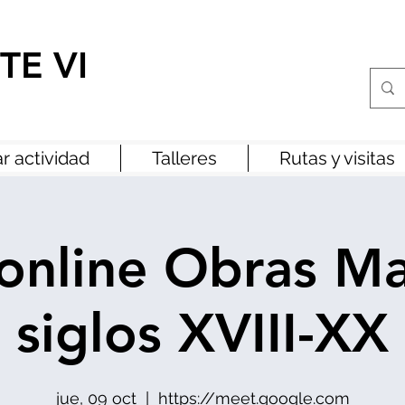
TE VI
r actividad
Talleres
Rutas y visitas
 online Obras M
siglos XVIII-XX
jue, 09 oct
  |  
https://meet.google.com