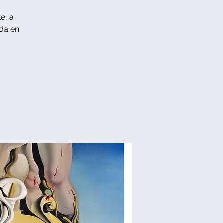
e, a
ada en