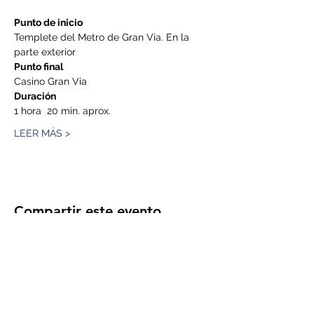
Punto de inicio
Templete del Metro de Gran Via. En la 
parte exterior
Punto final
Casino Gran Via
Duración
1 hora  20 min. aprox.
LEER MÁS >
Compartir este evento