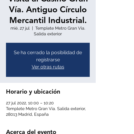
Vía. Antiguo Círculo
Mercantil Industrial.
mié, 27 jul
  |  
Templete Metro Gran Via.
Salida exterior
Se ha cerrado la posibilidad de
registrarse
Ver otras rutas
Horario y ubicación
27 jul 2022, 10:00 – 10:20
Templete Metro Gran Via. Salida exterior,
28013 Madrid, España
Acerca del evento