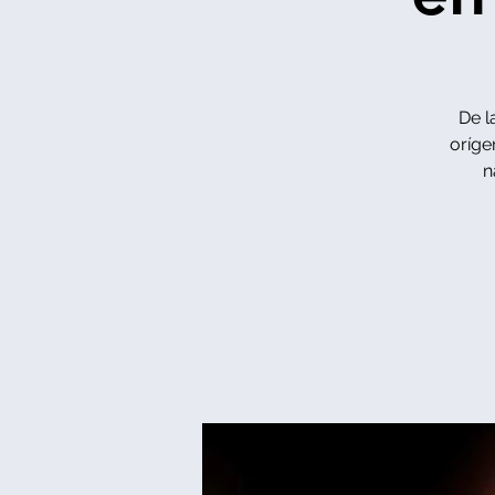
De l
oríge
n