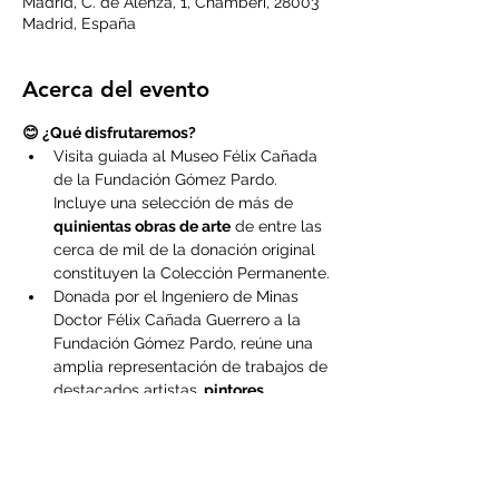
Madrid, C. de Alenza, 1, Chamberí, 28003
Madrid, España
Acerca del evento
😊 ¿Qué disfrutaremos?
Visita guiada al Museo Félix Cañada 
de la Fundación Gómez Pardo. 
Incluye una selección de más de
quinientas obras de arte
 de entre las 
cerca de mil de la donación original 
constituyen la Colección Permanente.
Donada por el Ingeniero de Minas 
Doctor Félix Cañada Guerrero a la 
Fundación Gómez Pardo, reúne una 
amplia representación de trabajos de 
destacados artistas,
 pintores, 
escultores, ilustradores, grabadores, 
orfebres, ceramistas, etc
. abarcando 
diferentes periodos desde el siglo XI 
hasta nuestros días.