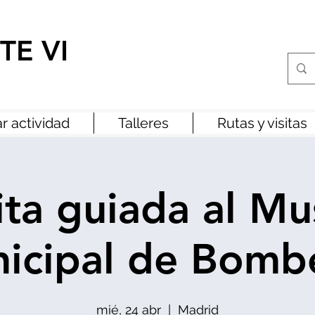
TE VI
r actividad
Talleres
Rutas y visitas
ita guiada al M
icipal de Bomb
mié, 24 abr
  |  
Madrid