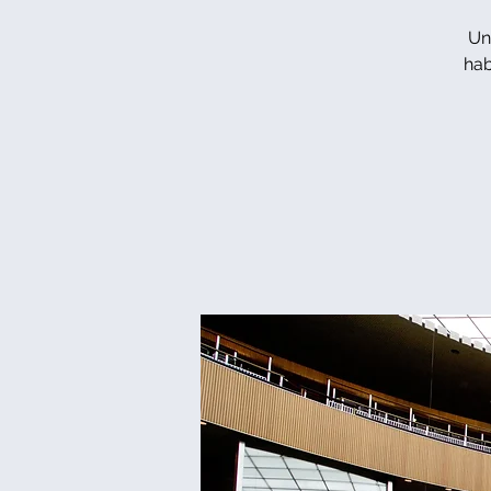
Un
hab