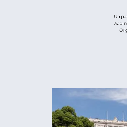
Un pas
adorna
Ori