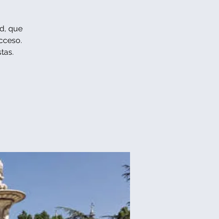
id, que
acceso.
tas.