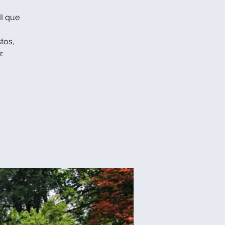
II que
tos,
.