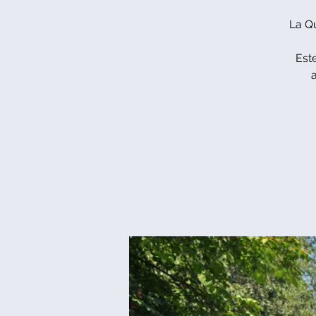
La Qu
Est