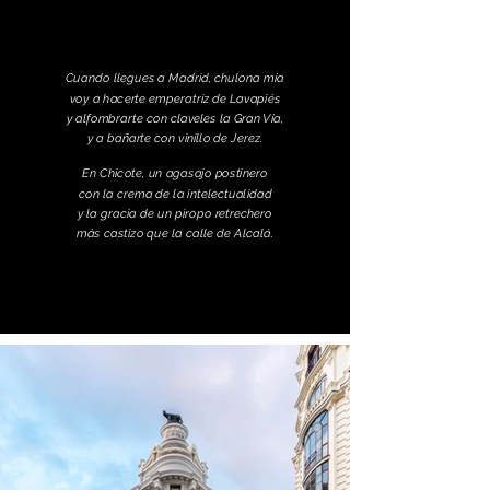
Cuando llegues a Madrid, chulona mía
voy a hacerte emperatriz de Lavapiés
y alfombrarte con claveles la Gran Vía,
y a bañarte con vinillo de Jerez.
En Chicote, un agasajo postinero
con la crema de la intelectualidad
y la gracia de un piropo retrechero
más castizo que la calle de Alcalá.