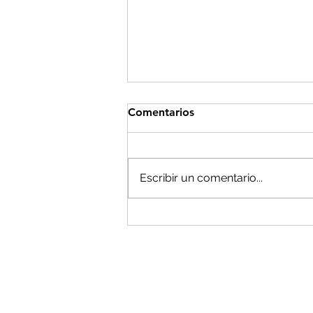
Comentarios
Escribir un comentario...
Las recreaciones históricas
del 2 de Mayo por las
calles...