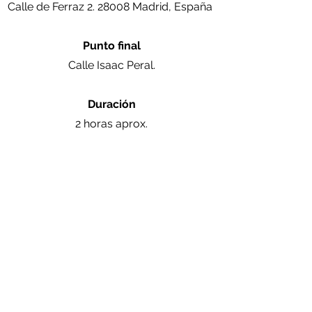
Calle de Ferraz 2. 28008 Madrid, España
Punto final
Calle Isaac Peral.
Duración
2 horas aprox.
Recorrido
Plaza de España
Calle de la Princesa
Calle Hilarión Eslava
Plaza de la Moncloa
Calle Arcipreste de Hita
Calle Isaac Peral