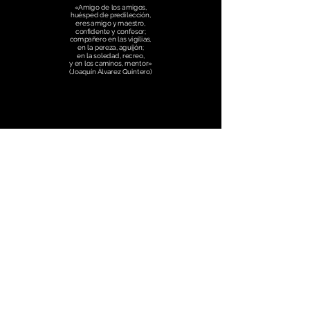
«Amigo de los amigos,
huésped de predilección,
eres amigo y maestro,
confidente y confesor;
compañero en las vigilias,
en la pereza, aguijón;
en la soledad, recreo,
y en los caminos, mentor»
(Joaquín Álvarez Quintero)